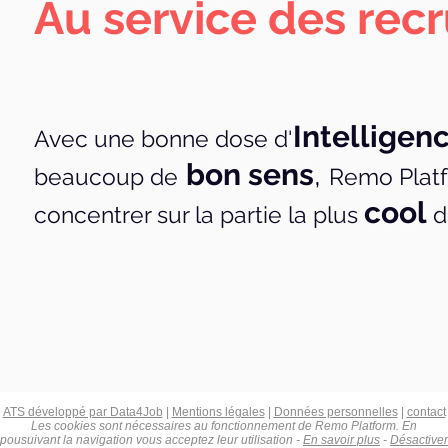
ATS développé par Data4Job
|
Mentions légales
|
Données personnelles
|
contact
Les cookies sont nécessaires au fonctionnement de Remo Platform. En
pousuivant la navigation vous acceptez leur utilisation -
En savoir plus
-
Désactiver